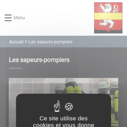
Lien
Lien
Lien
Lien
Panneau de gestion des cookies
d'accès
d'accès
d'accès
d'accès
rapide
rapide
rapide
rapide
Menu
au
au
à
au
menu
contenu
la
pied
principal
recherche
de
Les sapeurs-pompiers
Accueil
page
Les sapeurs-pompiers
Ce site utilise des
cookies et vous donne