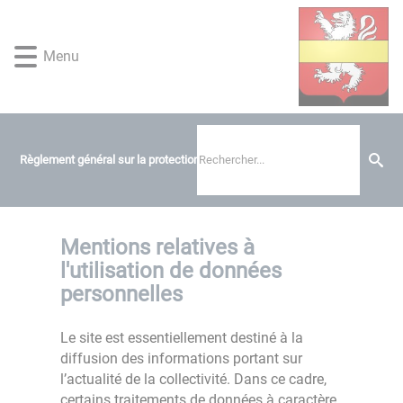
Lien
Lien
Lien
Lien
Panneau de gestion des cookies
d'accès
d'accès
d'accès
d'accès
rapide
rapide
rapide
rapide
Menu
au
au
à
au
menu
contenu
la
pied
principal
recherche
de
page
Règlement général sur la protection des données
Mentions relatives à
l'utilisation de données
personnelles
Le site est essentiellement destiné à la
diffusion des informations portant sur
l’actualité de la collectivité. Dans ce cadre,
certains traitements de données à caractère