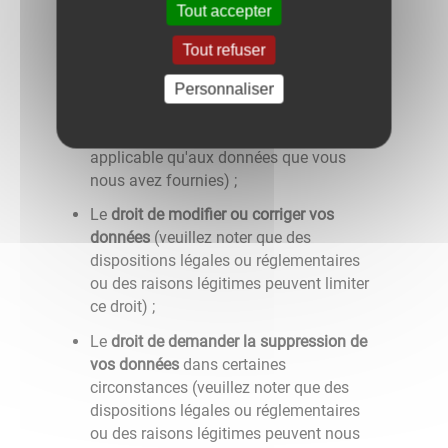
Tout accepter
Dans certaines circonstances, le
droit de
recevoir des données sous forme
Tout refuser
électronique
et/ou de nous demander de
transmettre ces informations à un tiers
Personnaliser
lorsque cela est techniquement possible
(veuillez noter que ce droit n'est
applicable qu'aux données que vous
nous avez fournies) ;
Le
droit de modifier ou corriger vos
données
(veuillez noter que des
dispositions légales ou réglementaires
ou des raisons légitimes peuvent limiter
ce droit) ;
Le
droit de demander la suppression de
vos données
dans certaines
circonstances (veuillez noter que des
dispositions légales ou réglementaires
ou des raisons légitimes peuvent nous