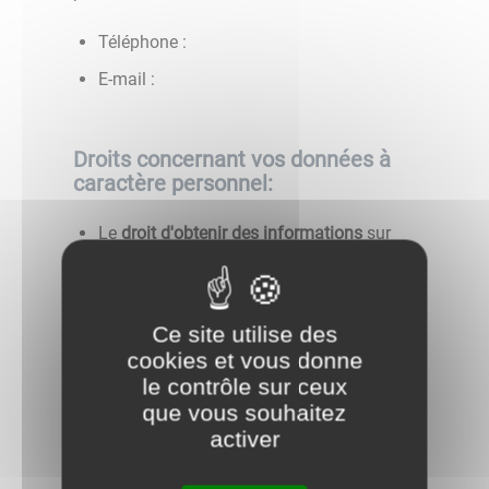
Téléphone :
E-mail :
Droits concernant vos données à
caractère personnel:
Le
droit d'obtenir des informations
sur
les données que nous détenons sur vous
et les traitements mis en œuvre ;
Lorsque le traitement est fondé sur votre
Ce site utilise des
consentement, vous avez le
droit de
cookies et vous donne
retirer ce consentement à tout moment
.
le contrôle sur ceux
Cette action ne portera pas atteinte à la
que vous souhaitez
licéité du traitement fondé sur le
activer
consentement effectué avant le retrait de
celui-ci ;